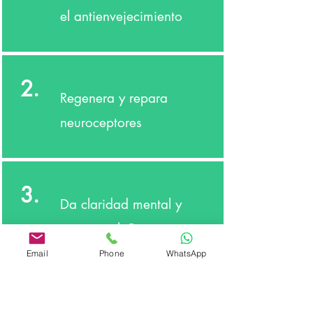
el antienvejecimiento
2.
Regenera y repara
neuroceptores
3.
Da claridad mental y
emocional. Permite
mayor concentración.
Email
Phone
WhatsApp